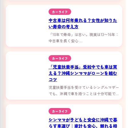
カーライフ
中古車は何年乗れる？女性が知りた
い寿命の考え方
「10年で寿命」は古い。現実は13〜16年：
中古車を長く安心 …
カーライフ
「児童扶養手当」受給中でも車は買
える？沖縄シンママがローンを組む
コツ
児童扶養手当を受けているシングルマザー
でも、沖縄で車を持つことは十分可能で
す。ローン審査の不安、維持費、子育ての
安全など、那覇のシンママが抱える悩みに
カーライフ
寄り添い、具体的な解決策とカーマッチ那
覇の自社ローン活用術を解説。あなたの車
シンママが子どもと安全に沖縄で暮
の夢、諦める必要はありません。
らす車選び｜家計も安心、頼れる相