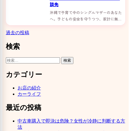
談先
沖縄で子育て中のシングルマザーのあなた
へ。子どもの安全を守りつつ、家計に無理
なく車を持つ方法をご紹介。ローンや維持
費の不安を解消し、安心して相談できるカ
過去の投稿
投
ーマッチ那覇がお手伝いします。
稿
検索
ナ
検
ビ
索:
ゲ
カテゴリー
ー
お店の紹介
シ
カーライフ
ョ
最近の投稿
ン
中古車購入で即決は危険？女性が冷静に判断する方
法