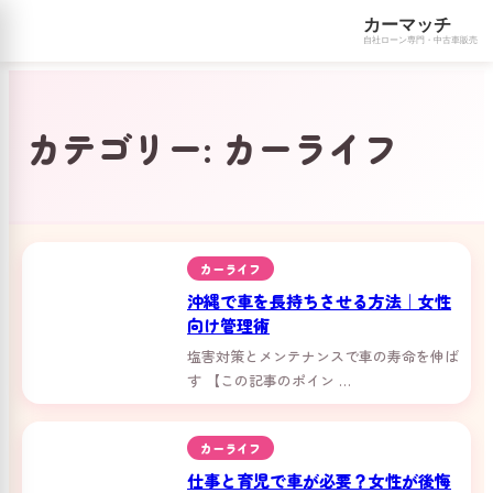
カーマッチ
自社ローン専門・中古車販売
コ
ン
テ
カテゴリー:
カーライフ
ン
ツ
へ
ス
キ
ッ
カーライフ
プ
沖縄で車を長持ちさせる方法｜女性
向け管理術
塩害対策とメンテナンスで車の寿命を伸ば
す 【この記事のポイン …
カーライフ
仕事と育児で車が必要？女性が後悔