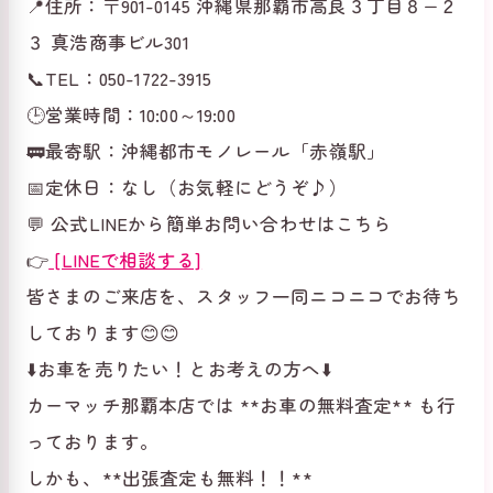
📍住所：〒901-0145 沖縄県那覇市高良３丁目８−２
３ 真浩商事ビル301
📞TEL：050-1722-3915
🕒営業時間：10:00～19:00
🚃最寄駅：沖縄都市モノレール「赤嶺駅」
📅定休日：なし（お気軽にどうぞ♪）
💬 公式LINEから簡単お問い合わせはこちら
👉
[LINEで相談する]
皆さまのご来店を、スタッフ一同ニコニコでお待ち
しております😊😊
⬇️お車を売りたい！とお考えの方へ⬇️
カーマッチ那覇本店では **お車の無料査定** も行
っております。
しかも、**出張査定も無料！！**