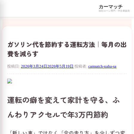
カーマッチ
自社ローン専門・中古車販売
コ
ン
テ
ン
ガソリン代を節約する運転方法｜毎月の出
ツ
費を減らす
へ
ス
キ
投稿日:
2026年3月24日
2026年5月19日
投稿者:
carmatch-naha-sa
ッ
プ
運転の癖を変えて家計を守る、ふ
んわりアクセルで年3万円節約
「新しい車」ではなく「今の走り方」を少しずつ変