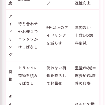
度
プ
適性向上
ア
イ
待ち合わせ
5分以上のア
年間数L～
ド
やお迎えで
イドリング
十数Lの燃
リ
エンジンか
を減らす
料削減
ン
けっぱなし
グ
トランクに
使わない荷
重量1％減＝
荷
荷物を積み
物を降ろし
燃費約1％改
物
っぱなし
て軽量化
善の目安
タ
イ
適正化で燃