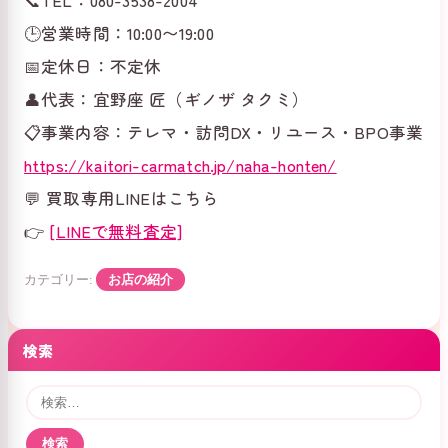
📞TEL：080-3538-2004
🕒営業時間：10:00〜19:00
📅定休日：不定休
👤代表：宜野座 匠（ギノザ タクミ）
📋事業内容：テレマ・訪問DX・リユース・BPO事業
https://kaitori-carmatch.jp/naha-honten/
💬 買取専用LINEはこちら
👉
[LINEで無料査定]
カテゴリー:
お店の紹介
検索
検
索: