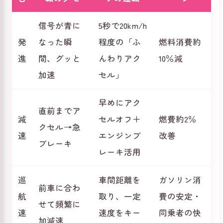
信号が青に
5秒で20km/h
発
なった瞬
程度の「ふ
燃料消費約
進
間、グッと
んわりアク
10％減
加速
セル」
早めにアク
直前までア
減
セルオフ＋
燃費約2％
クセル→急
速
エンジンブ
改善
ブレーキ
レーキ活用
巡
車間距離を
ガソリン消
前車に合わ
航
取り、一定
費の安定・
せて頻繁に
速
速度をキー
同乗者の快
加減速