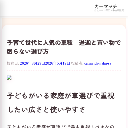
カーマッチ
自社ローン専門・中古車販売
コ
ン
テ
ン
子育て世代に人気の車種｜送迎と買い物で
ツ
困らない選び方
へ
ス
キ
投稿日:
2026年3月29日
2026年5月19日
投稿者:
carmatch-naha-sa
ッ
プ
子どもがいる家庭が車選びで重視
したい広さと使いやすさ
子どもがいる家庭が車選びで最も重視すべきなの