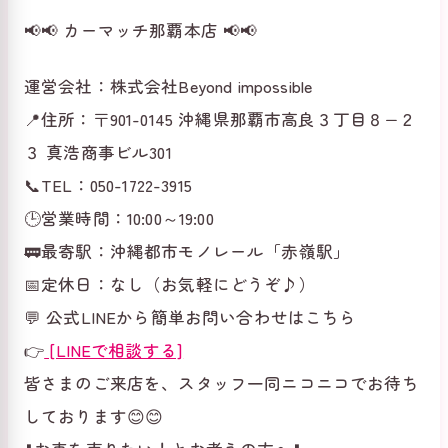
📢📢 カーマッチ那覇本店 📢📢
運営会社：株式会社Beyond impossible
📍住所：〒901-0145 沖縄県那覇市高良３丁目８−２
３ 真浩商事ビル301
📞TEL：050-1722-3915
🕒営業時間：10:00～19:00
🚃最寄駅：沖縄都市モノレール「赤嶺駅」
📅定休日：なし（お気軽にどうぞ♪）
💬 公式LINEから簡単お問い合わせはこちら
👉
[LINEで相談する]
皆さまのご来店を、スタッフ一同ニコニコでお待ち
しております😊😊