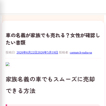
コ
ン
テ
ン
車の名義が家族でも売れる？女性が確認し
ツ
たい書類
へ
ス
キ
投稿日:
2026年6月22日
2026年5月19日
投稿者:
carmatch-naha-sa
ッ
プ
家族名義の車でもスムーズに売却
できる方法