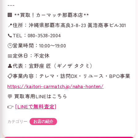
---
🏢 **買取！カーマッチ那覇本店**
📍住所：沖縄県那覇市高良3-8-23 眞浩商事ビル301
📞TEL：080-3538-2004
🕒営業時間：10:00〜19:00
📅定休日：不定休
👤代表：宜野座 匠（ギノザ タクミ）
📋事業内容：テレマ・訪問DX・リユース・BPO事業
https://kaitori-carmatch.jp/naha-honten/
💬 買取専用LINEはこちら
👉
[LINEで無料査定]
カテゴリー:
お店の紹介