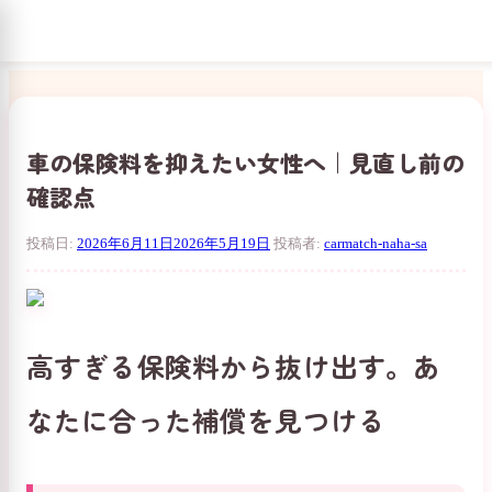
コ
ン
テ
ン
車の保険料を抑えたい女性へ｜見直し前の
ツ
確認点
へ
ス
キ
投稿日:
2026年6月11日
2026年5月19日
投稿者:
carmatch-naha-sa
ッ
プ
高すぎる保険料から抜け出す。あ
なたに合った補償を見つける