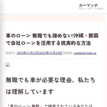
カーマッチ
自社ローン専門・中古車販売
コ
ン
テ
ン
車のローン 無職でも諦めない!沖縄・那覇
ツ
で自社ローンを活用する現実的な方法
へ
ス
キ
投稿日:
2025年11月25日
2025年11月16日
投稿者:
carmatch-naha-sa
ッ
プ
無職でも車が必要な理由、私たち
は理解しています
「車のローン 無職」で検索されているあなたは、