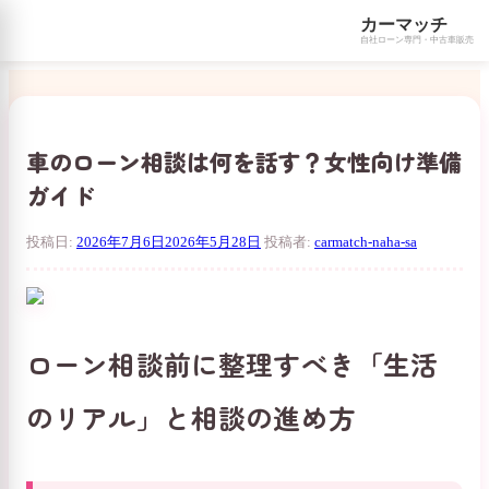
カーマッチ
自社ローン専門・中古車販売
コ
ン
テ
ン
車のローン相談は何を話す？女性向け準備
ツ
ガイド
へ
ス
キ
投稿日:
2026年7月6日
2026年5月28日
投稿者:
carmatch-naha-sa
ッ
プ
ローン相談前に整理すべき「生活
のリアル」と相談の進め方