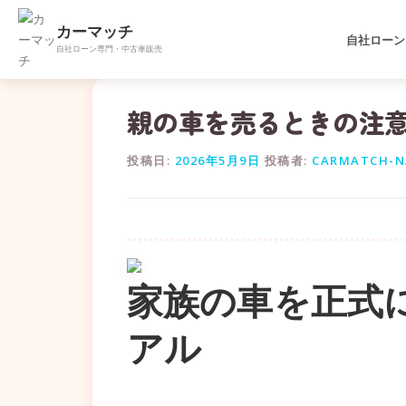
カーマッチ
自社ローン
自社ローン専門・中古車販売
コ
ン
テ
親の車を売るときの注
ン
ツ
投稿日:
2026年5月9日
投稿者:
CARMATCH-N
へ
ス
キ
ッ
プ
家族の車を正式
アル