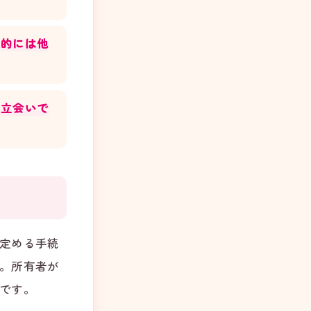
法的には他
フ立会いで
定める手続
。所有者が
です。