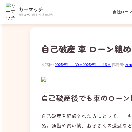
カーマッチ
自社ロー
自社ローン専門・中古車販売
コ
ン
テ
ン
自己破産 車 ローン組
ツ
へ
ス
投稿日:
2025年11月30日
2025年11月16日
投稿者:
car
キ
ッ
プ
自己破産後でも車のローン
自己破産を経験された方にとって、「
品。通勤や買い物、お子さんの送迎な