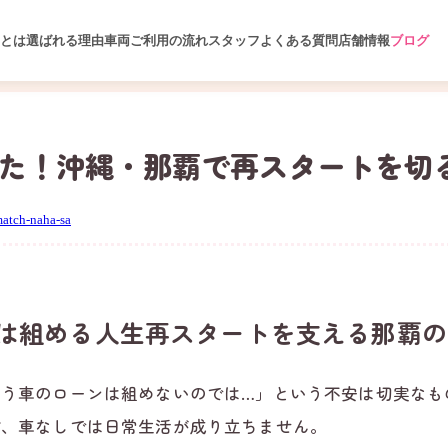
ンとは
選ばれる理由
車両
ご利用の流れ
スタッフ
よくある質問
店舗情報
ブログ
めた！沖縄・那覇で再スタートを切
match-naha-sa
は組める人生再スタートを支える那覇の
もう車のローンは組めないのでは…」という不安は切実なも
ど、車なしでは日常生活が成り立ちません。