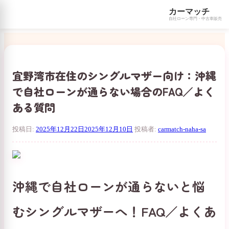
カーマッチ
自社ローン専門・中古車販売
コ
ン
テ
ン
宜野湾市在住のシングルマザー向け：沖縄
ツ
で自社ローンが通らない場合のFAQ／よく
へ
ス
ある質問
キ
ッ
投稿日:
2025年12月22日
2025年12月10日
投稿者:
carmatch-naha-sa
プ
沖縄で自社ローンが通らないと悩
むシングルマザーへ！FAQ／よくあ