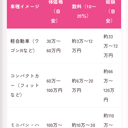
体価格
総額
車種イメージ
数料（10〜
（目
（目
20％）
安）
安）
約33
軽自動車（ワ
30万〜
約3万〜12
万〜72
ゴンRなど）
60万円
万円
万円
約66
コンパクトカ
60万〜
約6万〜20
万〜
ー（フィット
100万円
万円
120万
など）
円
約110
ミニバン・ハ
100万〜
約10万〜30
万〜