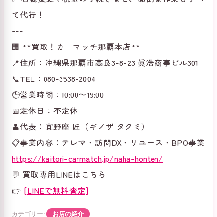
て代行！
---
🏢 **買取！カーマッチ那覇本店**
📍住所：沖縄県那覇市高良3-8-23 眞浩商事ビル301
📞TEL：080-3538-2004
🕒営業時間：10:00〜19:00
📅定休日：不定休
👤代表：宜野座 匠（ギノザ タクミ）
📋事業内容：テレマ・訪問DX・リユース・BPO事業
https://kaitori-carmatch.jp/naha-honten/
💬 買取専用LINEはこちら
👉
[LINEで無料査定]
カテゴリー:
お店の紹介