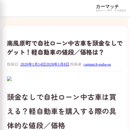
カーマッチ
自社ローン専門・中古車販売
コ
ン
テ
ン
南風原町で自社ローン中古車を頭金なしで
ツ
ゲット！軽自動車の値段／価格は？
へ
ス
キ
投稿日:
2026年1月14日
2026年1月8日
投稿者:
carmatch-naha-sa
ッ
プ
頭金なしで自社ローン中古車は買
える？軽自動車を購入する際の具
体的な値段／価格