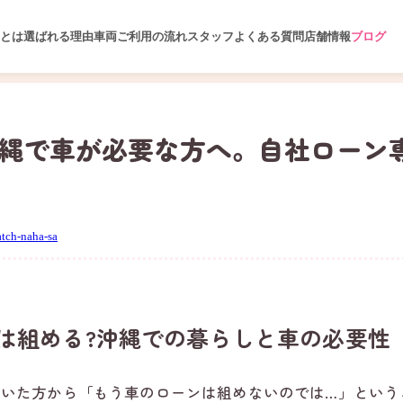
とは
選ばれる理由
車両
ご利用の流れ
スタッフ
よくある質問
店舗情報
ブログ
沖縄で車が必要な方へ。自社ローン
tch-naha-sa
は組める?沖縄での暮らしと車の必要性
ていた方から「もう車のローンは組めないのでは…」という