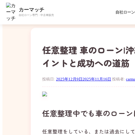
カーマッチ
自社ローン
自社ローン専門・中古車販売
コ
ン
テ
ン
任意整理 車のローン|
ツ
へ
イントと成功への道筋
ス
キ
ッ
投稿日:
2025年12月9日
2025年11月16日
投稿者:
carma
プ
任意整理中でも車のローン
任意整理をしている、または過去にし