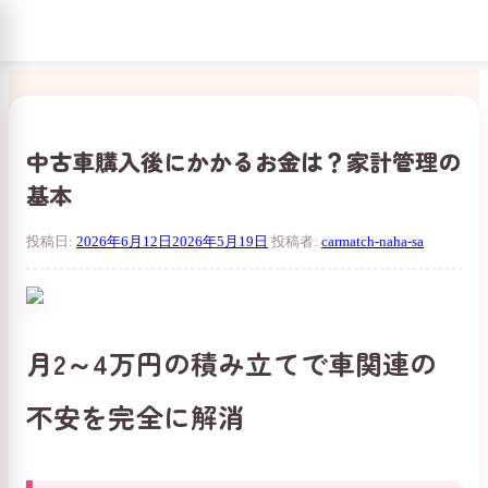
コ
ン
テ
ン
中古車購入後にかかるお金は？家計管理の
ツ
基本
へ
ス
キ
投稿日:
2026年6月12日
2026年5月19日
投稿者:
carmatch-naha-sa
ッ
プ
月2～4万円の積み立てで車関連の
不安を完全に解消