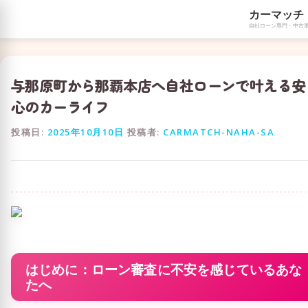
カーマッチ
自社ローン専門・中古
コ
ン
テ
与那原町から那覇本店へ自社ローンで叶える安
ン
ツ
心のカーライフ
へ
ス
投稿日:
2025年10月10日
投稿者:
CARMATCH-NAHA-SA
キ
ッ
プ
はじめに：ローン審査に不安を感じているあな
たへ